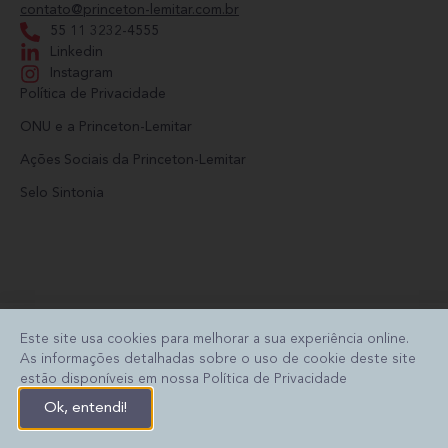
contato@princeton-lemitar.com.br
55 11 3232-4555
Linkedin
Instagram
Política de Privacidade
ONU e a Princeton-Lemitar
Ações Sociais da Princeton-Lemitar
Selo Sintonia
Este site usa cookies para melhorar a sua experiência online.
As informações detalhadas sobre o uso de cookie deste site
estão disponíveis em nossa Política de Privacidade
PT
Ok, entendi!