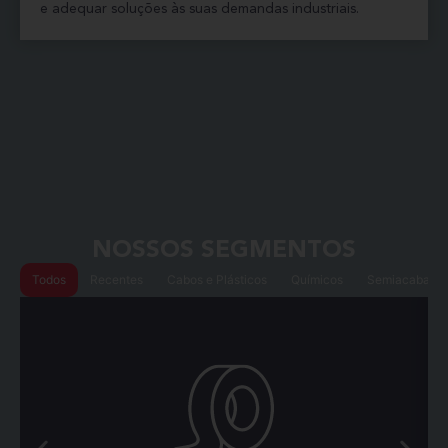
e adequar soluções às suas demandas industriais.
NOSSOS SEGMENTOS
Todos
Recentes
Cabos e Plásticos
Químicos
Semiacabado